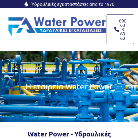
Μετάβαση
Υδραυλικές εγκαταστάσεις απο το 1970
στο
περιεχόμενο
690
63
8
63
63
H εταιρεία Water Power
Water Power - Υδραυλικές